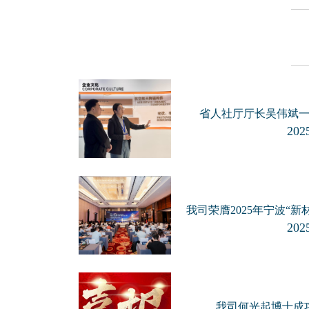
省人社厅厅长吴伟斌
2025
我司荣膺2025年宁波“新
2025
我司何光起博士成