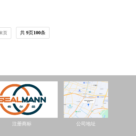
共
9
页
100
条
末页
注册商标
公司地址