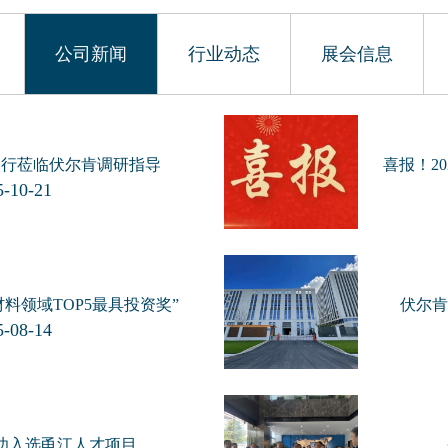
公司新闻
行业动态
展会信息
一行莅临伏尔肯调研指导
喜报！2
-10-21
材料领域TOP5最具投资奖”
伏尔肯
-08-14
功入选甬江人才项目