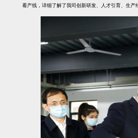
看产线，详细了解了我司创新研发、人才引育、生产