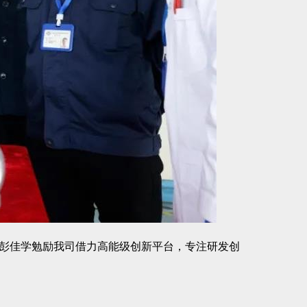
彭佳学勉励我司借力高能级创新平台，专注研发创
境。