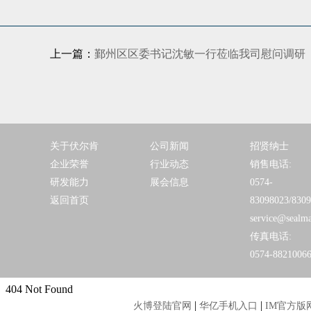
上一篇：
鄞州区区委书记沈敏一行莅临我司慰问调研
关于伏尔肯
公司新闻
招贤纳士
企业荣誉
行业动态
销售电话:
研发能力
展会信息
0574-
返回首页
83098023/830
service@sealm
传真电话:
0574-8821006
|
|
火博登陆官网
华亿手机入口
IM官方版