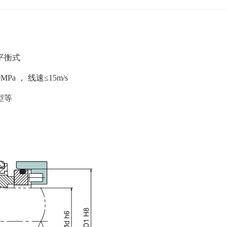
平衡式
Pa ， 线速≤15m/s
型等